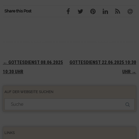
Share this Post
Navigation
←
GOTTESDIENST 08.06.2025
GOTTESDIENST 22.06.2025 10:30
(Beiträge)
10:30 UHR
UHR
→
AUF DER WEBSEITE SUCHEN
Suchergebnis
für:
LINKS