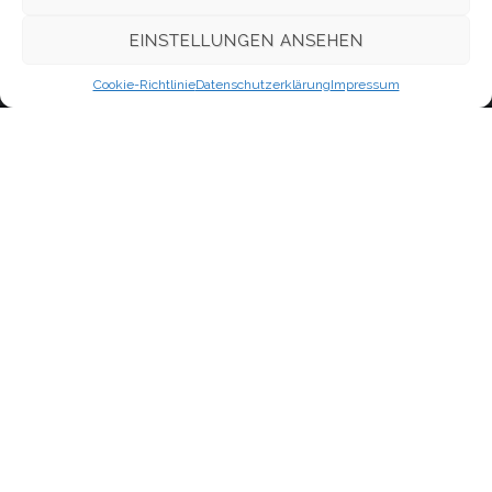
WordPress.org
EINSTELLUNGEN ANSEHEN
Cookie-Richtlinie
Datenschutzerklärung
Impressum
Kontakt
Evangelisch-Freikirchliche Gemeinde Berlin-Oberschöneweide,
Firlstraße
Neues Leben
im Bund Freikirchlich-Evangelischer Gemeinden, K.d.ö.R.
Firlstraße 16A (1.OG)
12459 Berlin
Schnellzugriff
Kontakt