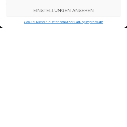
WordPress.org
EINSTELLUNGEN ANSEHEN
Cookie-Richtlinie
Datenschutzerklärung
Impressum
Kontakt
Evangelisch-Freikirchliche Gemeinde Berlin-Oberschöneweide,
Firlstraße
Neues Leben
im Bund Freikirchlich-Evangelischer Gemeinden, K.d.ö.R.
Firlstraße 16A (1.OG)
12459 Berlin
Schnellzugriff
Kontakt