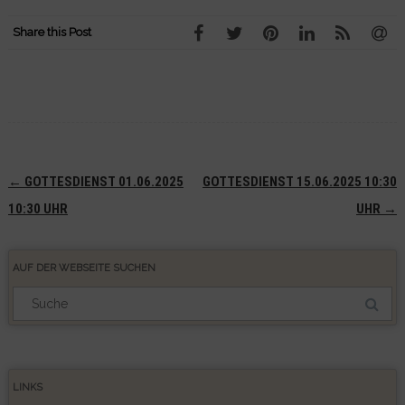
Share this Post
Navigation
←
GOTTESDIENST 01.06.2025
GOTTESDIENST 15.06.2025 10:30
(Beiträge)
10:30 UHR
UHR
→
AUF DER WEBSEITE SUCHEN
Suchergebnis
für:
LINKS