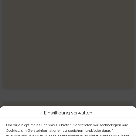
ARCHIV
Einwilligung verwalten
Archiv
Um dir ein optimales Erlebnis zu bieten, verwenden wir Technologien wie
Cookies, um Geräteinformationen zu speichern und/oder darauf