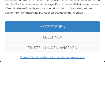
zuzugreifen. Wenn du diesen Technologien zustimmst, können wir Daten
wie das Surfverhalten oder eindeutige IDs auf dieser Website verarbeiten.
Wenn du deine Einwilligung nicht erteilst oder zurückziehst, können
META
bestimmte Merkmale und Funktionen beeinträchtigt werden.
Anmelden
AKZEPTIEREN
Eintrags-Feed
ABLEHNEN
Kommentar-Feed
EINSTELLUNGEN ANSEHEN
WordPress.org
Cookie-Richtlinie
Datenschutzerklärung
Impressum
Kontakt
Evangelisch-Freikirchliche Gemeinde Berlin-Oberschöneweide,
Firlstraße