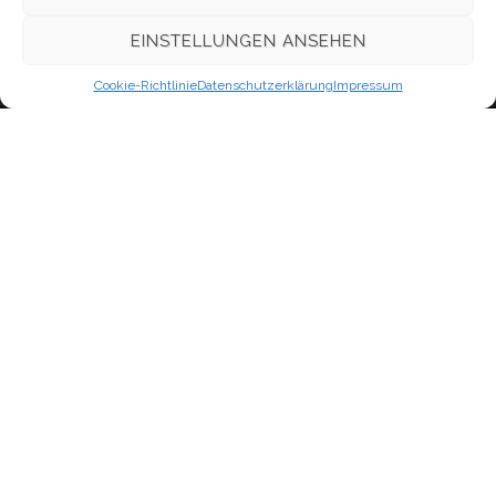
WordPress.org
EINSTELLUNGEN ANSEHEN
Cookie-Richtlinie
Datenschutzerklärung
Impressum
Kontakt
Evangelisch-Freikirchliche Gemeinde Berlin-Oberschöneweide,
Firlstraße
Neues Leben
im Bund Freikirchlich-Evangelischer Gemeinden, K.d.ö.R.
Firlstraße 16A (1.OG)
12459 Berlin
Schnellzugriff
Kontakt