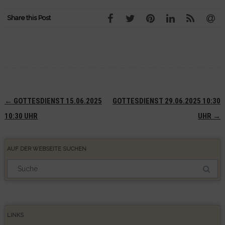
Share this Post
Navigation
←
GOTTESDIENST 15.06.2025
GOTTESDIENST 29.06.2025 10:30
(Beiträge)
10:30 UHR
UHR
→
AUF DER WEBSEITE SUCHEN
Suchergebnis
für:
LINKS