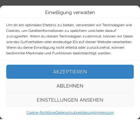
Einwilligung verwalten
ARCHIV
Archiv
Um dir ein optimales Erlebnis zu bieten, verwenden wir Technologien wie
Cookies, um Geräteinformationen zu speichern und/oder darauf
zuzugreifen. Wenn du diesen Technologien zustimmst, können wir Daten
wie das Surfverhalten oder eindeutige IDs auf dieser Website verarbeiten.
Wenn du deine Einwilligung nicht erteilst oder zurückziehst, können
bestimmte Merkmale und Funktionen beeinträchtigt werden.
META
Anmelden
AKZEPTIEREN
Eintrags-Feed
ABLEHNEN
Kommentar-Feed
EINSTELLUNGEN ANSEHEN
WordPress.org
Cookie-Richtlinie
Datenschutzerklärung
Impressum