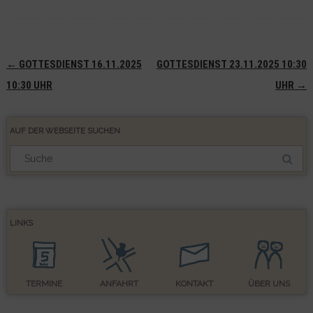
Navigation
←
GOTTESDIENST 16.11.2025
GOTTESDIENST 23.11.2025 10:30
(Beiträge)
10:30 UHR
UHR
→
AUF DER WEBSEITE SUCHEN
Suchergebnis
für:
LINKS
TERMINE
ANFAHRT
KONTAKT
ÜBER UNS