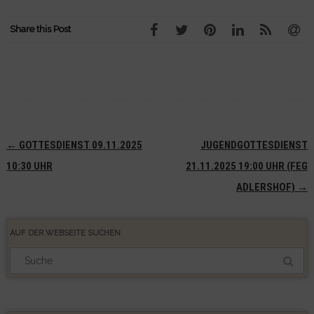
Share this Post
Navigation
←
GOTTESDIENST 09.11.2025
JUGENDGOTTESDIENST
(Beiträge)
10:30 UHR
21.11.2025 19:00 UHR (FEG
ADLERSHOF)
→
AUF DER WEBSEITE SUCHEN
Suchergebnis
für: