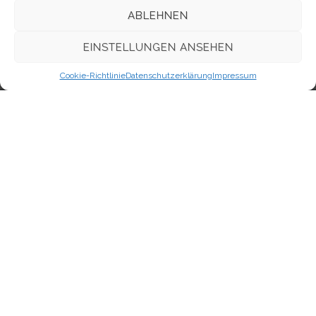
Kommentar-Feed
ABLEHNEN
WordPress.org
EINSTELLUNGEN ANSEHEN
Cookie-Richtlinie
Datenschutzerklärung
Impressum
Kontakt
Evangelisch-Freikirchliche Gemeinde Berlin-Oberschöneweide,
Firlstraße
Neues Leben
im Bund Freikirchlich-Evangelischer Gemeinden, K.d.ö.R.
Firlstraße 16A (1.OG)
12459 Berlin
Schnellzugriff