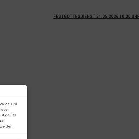
FESTGOTTESDIENST 31.05.2026 10:30 UH
ookies, um
diesen
utige IDs
er
 werden.