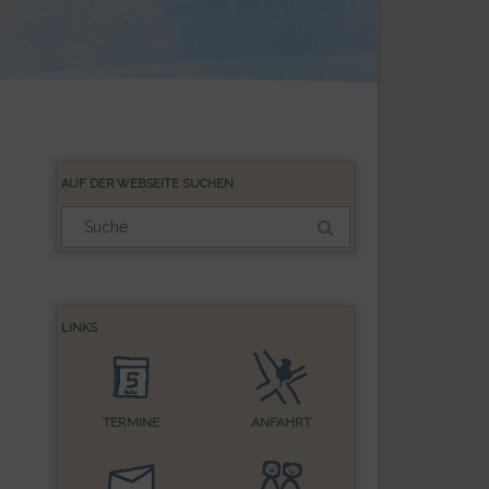
AUF DER WEBSEITE SUCHEN
Suchergebnis
für:
LINKS
TERMINE
ANFAHRT