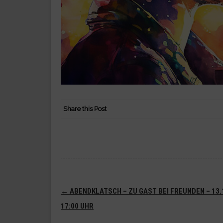
Share this Post
Navigation
←
ABENDKLATSCH – ZU GAST BEI FREUNDEN – 13.
(Beiträge)
17:00 UHR