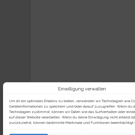
Einwilligung verwalten
Um dir ein optimales Erlebnis zu bieten, verwenden wir Technologien wie C
Geräteinformationen zu speichern und/oder darauf zuzugreifen. Wenn du 
Technologien zustimmst, können wir Daten wie das Surfverhalten oder einde
auf dieser Website verarbeiten. Wenn du deine Einwilligung nicht erteilst od
zurückziehst, können bestimmte Merkmale und Funktionen beeinträchtigt