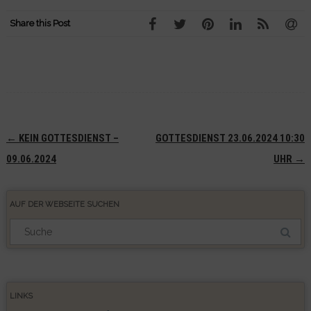
Share this Post
Navigation
←
KEIN GOTTESDIENST –
GOTTESDIENST 23.06.2024 10:30
(Beiträge)
09.06.2024
UHR
→
AUF DER WEBSEITE SUCHEN
Suchergebnis
für:
LINKS