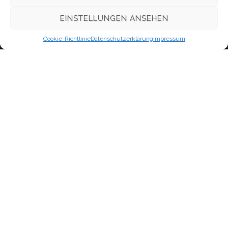
WordPress.org
EINSTELLUNGEN ANSEHEN
Cookie-Richtlinie
Datenschutzerklärung
Impressum
Kontakt
Evangelisch-Freikirchliche Gemeinde Berlin-Oberschöneweide,
Firlstraße
Neues Leben
im Bund Freikirchlich-Evangelischer Gemeinden, K.d.ö.R.
Firlstraße 16A (1.OG)
12459 Berlin
Schnellzugriff
Kontakt