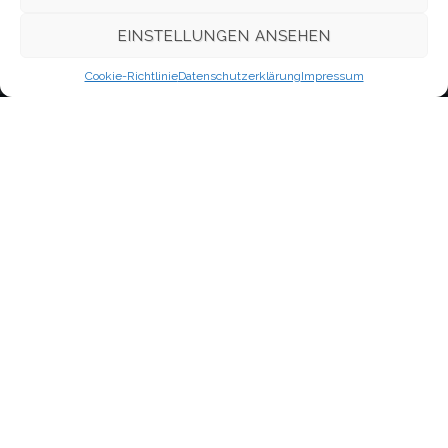
WordPress.org
EINSTELLUNGEN ANSEHEN
Cookie-Richtlinie
Datenschutzerklärung
Impressum
Kontakt
Evangelisch-Freikirchliche Gemeinde Berlin-Oberschöneweide,
Firlstraße
Neues Leben
im Bund Freikirchlich-Evangelischer Gemeinden, K.d.ö.R.
Firlstraße 16A (1.OG)
12459 Berlin
Schnellzugriff
Kontakt