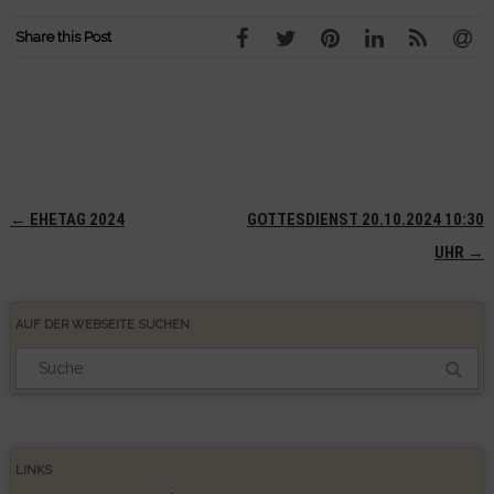
Share this Post
Navigation
←
EHETAG 2024
GOTTESDIENST 20.10.2024 10:30
(Beiträge)
UHR
→
AUF DER WEBSEITE SUCHEN
Suchergebnis
für:
LINKS