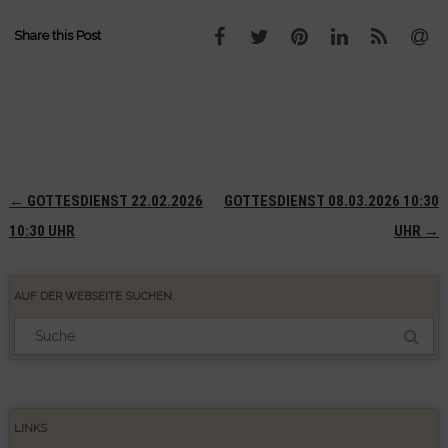
Share this Post
Navigation
←
GOTTESDIENST 22.02.2026
GOTTESDIENST 08.03.2026 10:30
(Beiträge)
10:30 UHR
UHR
→
AUF DER WEBSEITE SUCHEN
Suchergebnis
für:
LINKS