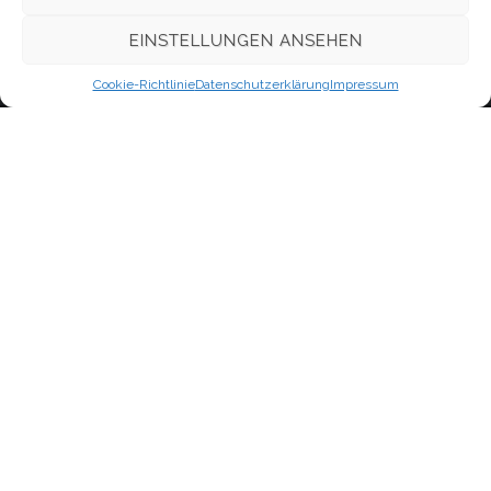
WordPress.org
EINSTELLUNGEN ANSEHEN
Cookie-Richtlinie
Datenschutzerklärung
Impressum
Kontakt
Evangelisch-Freikirchliche Gemeinde Berlin-Oberschöneweide,
Firlstraße
Neues Leben
im Bund Freikirchlich-Evangelischer Gemeinden, K.d.ö.R.
Firlstraße 16A (1.OG)
12459 Berlin
Schnellzugriff
Kontakt