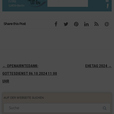
Share this Post
Navigation
←
OPENAIRNTEDANK-
EHETAG 2024
→
(Beiträge)
GOTTESDIENST 06.10.2024 11:00
UHR
AUF DER WEBSEITE SUCHEN
Suchergebnis
für: