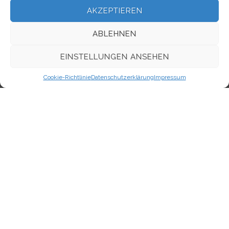
Eintrags-Feed
AKZEPTIEREN
Kommentar-Feed
ABLEHNEN
WordPress.org
EINSTELLUNGEN ANSEHEN
Cookie-Richtlinie
Datenschutzerklärung
Impressum
Kontakt
Evangelisch-Freikirchliche Gemeinde Berlin-Oberschöneweide,
Firlstraße
Neues Leben
im Bund Freikirchlich-Evangelischer Gemeinden, K.d.ö.R.
Firlstraße 16A (1.OG)
12459 Berlin